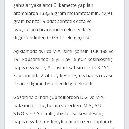
şahıslar yakalandı. 3 ikamette yapılan
aramalarda 133,35 gram metamfetamin, 42,91
gram bonzai, 9 adet sentetik ecza ve
uyuşturucu ticaretinden elde edildiği
değerlendirilen 6.025 TL ele geçirildi.
Açıklamada ayrıca M.A. isimli şahsın TCK 188 ve
191 kapsamında 15 yıl 1 ay 15 gün kesinleşmiş
hapis cezası ile, A.U. isimli şahsın ise TCK 191
kapsamında 2 yıl 1 ay kesinleşmiş hapis cezası
ile arandığının tespit edildiği belirtildi.
Gözaltına alınan şüphelilerden D.G. ve M.Y.
hakkında soruşturma sürerken, M.A., A.U.,
S.B.Ö. ve B.A. isimli şahıslar ise kesinleşmiş
hapis cezaları nedeniyle olmak üzere toplam 6