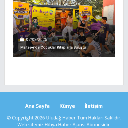
07/08/2026
Maltepe'de Çocuklar Kitaplarla Buluştu
Ana Sayfa
Künye
İletişim
© Copyright 2026 Uludağ Haber Tüm Hakları Saklıdır.
Web sitemiz
Hibya Haber Ajansı
Abonesidir.