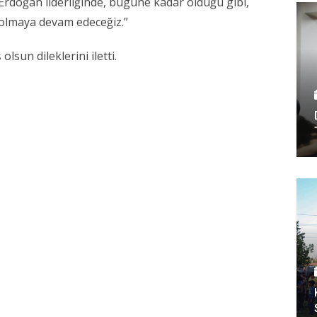
doğan liderliğinde, bugüne kadar olduğu gibi,
 olmaya devam edeceğiz.”
lsun dileklerini iletti.