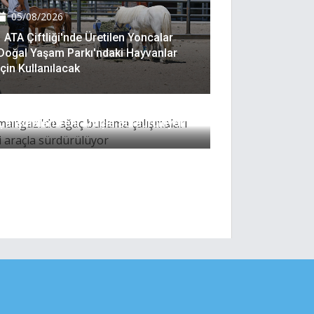
05/08/2026
ATA Çiftliği'nde Üretilen Yoncalar
Doğal Yaşam Parkı'ndaki Hayvanlar
Için Kullanılacak
05/08/2026
Smangazi'de Ağaç Budama
Çalışmaları Yeni Araçla Sürdürülüyor