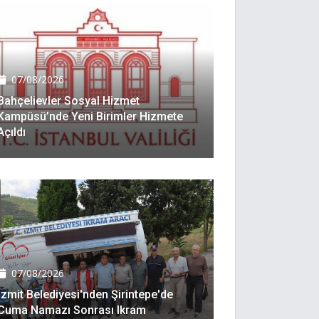
07/08/2026
Bahçelievler Sosyal Hizmet
Kampüsü’nde Yeni Birimler Hizmete
Açıldı
07/08/2026
İzmit Belediyesi'nden Şirintepe'de
Cuma Namazı Sonrası Ikram